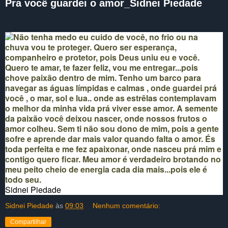
Pra você guardei o amor_Sidnei Piedade
Não tenha medo eu cuido de você, no frio ou na
chuva vou te proteger. Quero ser esperança,
companheiro e protetor, pois Deus uniu eu e você.
Quero te amar, te fazer feliz, vou me entregar...pois
chove paixão dentro de mim. Tenho um barco para
navegar as águas límpidas e calmas , onde guardei prá
você , o mar, sol e lua.. onde as estrêlas contemplavam
o melhor da minha vida prá viver esse amor. A semente
da paixão você deixou nascer, onde nossos frutos o
amor colheu. Sem ti não sou dono de mim, pois a gente
sofre e aprende dar mais valor quando falta o amor. És
toda perfeita e me fez apaixonar, onde nasceu prá mim e
contigo quero ficar. Meu amor é verdadeiro brotando no
meu peito cheio de energia cada dia mais...pois ele é
todo seu.
Sidnei Piedade
Sidnei Piedade
às
09:03
Nenhum comentário:
Compartilhar