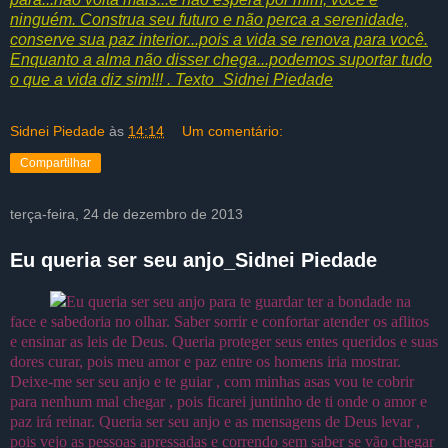
ninguém. Construa seu futuro e não perca a serenidade,
conserve sua paz interior...pois a vida se renova para você.
Enquanto a alma não disser chega...podemos suportar tudo
o que a vida diz sim!!! . Texto_Sidnei Piedade
Sidnei Piedade
às
14:14
Um comentário:
Compartilhar
terça-feira, 24 de dezembro de 2013
Eu queria ser seu anjo_Sidnei Piedade
Eu queria ser seu anjo para te guardar ter a bondade na
face e sabedoria no olhar. Saber sorrir e confortar atender os aflitos
e ensinar as leis de Deus. Queria proteger seus entes queridos e suas
dores curar, pois meu amor e paz entre os homens iria mostrar.
Deixe-me ser seu anjo e te guiar , com minhas asas vou te cobrir
para nenhum mal chegar , pois ficarei juntinho de ti onde o amor e
paz irá reinar. Queria ser seu anjo e as mensagens de Deus levar ,
pois vejo as pessoas apressadas e correndo sem saber se vão chegar