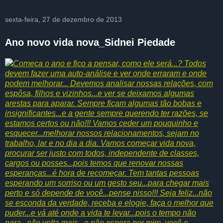
sexta-feira, 27 de dezembro de 2013
Ano novo vida nova_Sidnei Piedade
Começa o ano e fico a pensar, como ele será...? Todos
devem fazer uma auto-análise e ver onde erraram e onde
podem melhorar... Devemos analisar nossas relações, com
espôsa, filhos e vizinhos...e ver se deixamos algumas
arestas para aparar. Sempre ficam algumas tão bobas e
insignificantes...e a gente sempre querendo ter razões, se
estamos certos ou não!!! Vamos ceder um pouquinho e
esquecer...melhorar nossos relacionamentos, sejam no
trabalho, lar e no dia a dia. Vamos começar vida nova,
procurar ser justo com todos, independente de classes,
cargos ou posses...pois temos que renovar nossas
esperanças...é hora de recomeçar. Tem tantas pessoas
esperando um sorriso ou um gesto seu...para chegar mais
perto e só depende de você...pense nisso!!! Seja feliz...não
se esconda da verdade, receba e elogie, faça o melhor que
puder...e vá até onde a vida te levar...pois o tempo não
para...não volta mais...e não espera por mim, você e