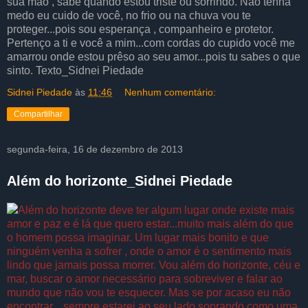
sua mão , sabe quando estou triste ou sorrindo. Não tenha
medo eu cuido de você, no frio ou na chuva vou te
proteger...pois sou esperança , companheiro e protetor.
Pertenço a ti e você a mim...com cordas do cupido você me
amarrou onde estou prêso ao seu amor...pois tu sabes o que
sinto. Texto_Sidnei Piedade
Sidnei Piedade
às
11:46
Nenhum comentário:
Compartilhar
segunda-feira, 16 de dezembro de 2013
Além do horizonte_Sidnei Piedade
Além do horizonte deve ter algum lugar onde existe mais
amor e paz e é lá que quero estar...muito mais além do que
o homem possa imaginar. Um lugar mais bonito e que
ninguém venha a sofrer , onde o amor é o sentimento mais
lindo que jamais possa morrer. Vou além do horizonte, céu e
mar, buscar o amor necessário para sobreviver e falar ao
mundo que não vou te esquecer. Mas se por acaso eu não
encontrar....sempre estarei ao seu lado soprando como uma