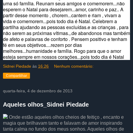
uma só família. Reunam seus amigos e comemorem...não
esperem o Natal para desejarem...amor, carinho e paz.. A
partir desse momento , chorem...cantem e riam , vivam a
vida e comemorem...pois todo dia é Natal. Celebrem a
partilha ajudando as pessoas excluídas.e as crianças , para
não serem as próximas vítimas.,.de abandonos mas também
de afeto e palavras de conforto . Pensem positivo e tenham
fé em seus objetivos....rezem por dias
melhores...humanidade e família. Rogo para que o amor
esteja sempre em nossos corações...pois todo dia é Natal
Sidnei Piedade
às
16:26
Nenhum comentário:
Compartilhar
quarta-feira, 4 de dezembro de 2013
Aqueles olhos_Sidnei Piedade
Onde estão aqueles olhos cheios de feitiço , encanto e
magia que brilhavam tanto e falavam de amor inspirando
tanta calma no fundo dos meus sonhos. Aqueles olhos de